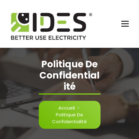
Aller
Au
Contenu
Mieux Utiliser L’électricité
Politique De
Confidential
Ité
Accueil
-
Politique De
Confidentialité